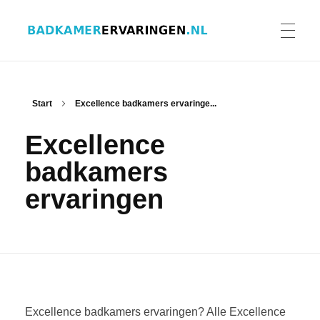
Badkamer ervaringen
Schrijf en lees ervaringen, recensies en reviews | Gratis badkamerbrochures ontvangen
HOME
Start
Excellence badkamers ervaringe...
Excellence
ERVARINGEN BADKAMERS
badkamers
ervaringen
BADKAMERERVARING DELEN
BADKAMERBROCHURES AANVRAGEN
Excellence badkamers ervaringen? Alle Excellence
CONTACT