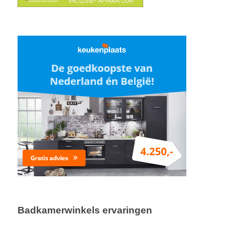
Badkamerwinkels ervaringen