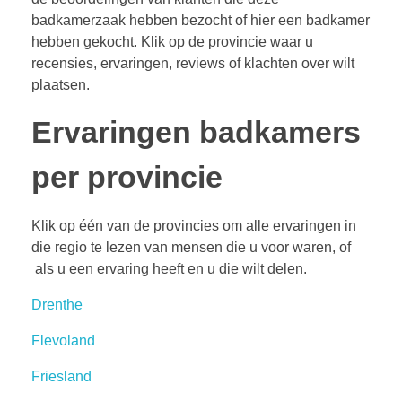
badkamerzaak hebben bezocht of hier een badkamer
hebben gekocht. Klik op de provincie waar u
recensies, ervaringen, reviews of klachten over wilt
plaatsen.
Ervaringen badkamers
per provincie
Klik op één van de provincies om alle ervaringen in
die regio te lezen van mensen die u voor waren, of
als u een ervaring heeft en u die wilt delen.
Drenthe
Flevoland
Friesland