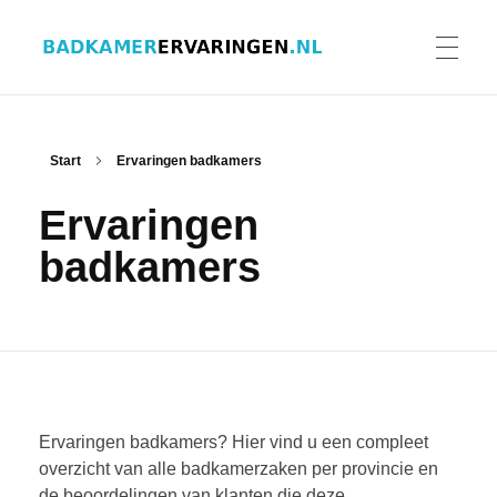
Badkamer ervaringen
Schrijf en lees ervaringen, recensies en reviews | Gratis badkamerbrochures ontvangen
HOME
Start
Ervaringen badkamers
Ervaringen
ERVARINGEN BADKAMERS
badkamers
BADKAMERERVARING DELEN
BADKAMERBROCHURES AANVRAGEN
Ervaringen badkamers? Hier vind u een compleet
overzicht van alle badkamerzaken per provincie en
de beoordelingen van klanten die deze
CONTACT