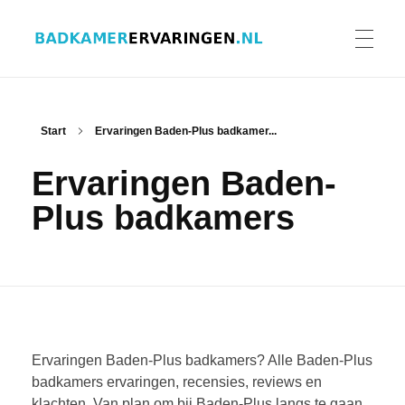
Badkamer ervaringen
Schrijf en lees ervaringen, recensies en reviews | Gratis badkamerbrochures ontvangen
HOME
Start
Ervaringen Baden-Plus badkamer...
Ervaringen Baden-
ERVARINGEN BADKAMERS
Plus badkamers
BADKAMERERVARING DELEN
BADKAMERBROCHURES AANVRAGEN
Ervaringen Baden-Plus badkamers? Alle Baden-Plus
badkamers ervaringen, recensies, reviews en
klachten. Van plan om bij Baden-Plus langs te gaan
CONTACT