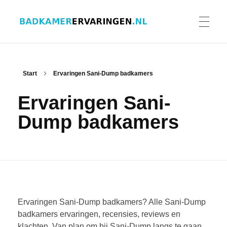
Badkamer ervaringen
Schrijf en lees ervaringen, recensies en reviews | Gratis badkamerbrochures ontvangen
HOME
Start
Ervaringen Sani-Dump badkamers
Ervaringen Sani-
ERVARINGEN BADKAMERS
Dump badkamers
BADKAMERERVARING DELEN
BADKAMERBROCHURES AANVRAGEN
Ervaringen Sani-Dump badkamers? Alle Sani-Dump
badkamers ervaringen, recensies, reviews en
klachten. Van plan om bij Sani-Dump langs te gaan
CONTACT