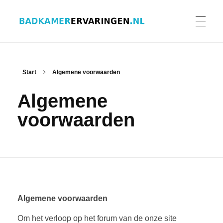
Badkamer ervaringen
Schrijf en lees ervaringen, recensies en reviews | Gratis badkamerbrochures ontvangen
HOME
Start
Algemene voorwaarden
Algemene
ERVARINGEN BADKAMERS
voorwaarden
BADKAMERERVARING DELEN
BADKAMERBROCHURES AANVRAGEN
Algemene voorwaarden
Om het verloop op het forum van de onze site
CONTACT