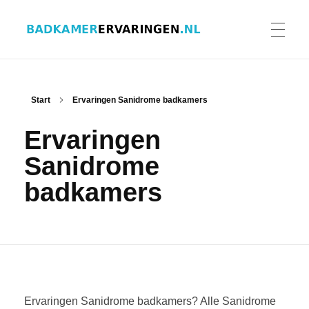
Badkamer ervaringen
Schrijf en lees ervaringen, recensies en reviews | Gratis badkamerbrochures ontvangen
HOME
Start
Ervaringen Sanidrome badkamers
Ervaringen
ERVARINGEN BADKAMERS
Sanidrome
badkamers
BADKAMERERVARING DELEN
BADKAMERBROCHURES AANVRAGEN
Ervaringen Sanidrome badkamers? Alle Sanidrome
CONTACT