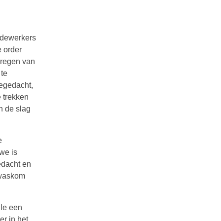
medewerkers
 order
kregen van
te
egedacht,
 trekken
n de slag
e
we is
edacht en
 waskom
gle een
r in het