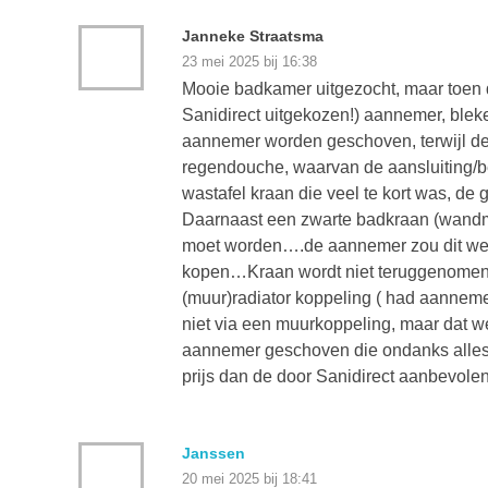
Janneke Straatsma
23 mei 2025 bij 16:38
Mooie badkamer uitgezocht, maar toen 
Sanidirect uitgekozen!) aannemer, bleke
aannemer worden geschoven, terwijl dez
regendouche, waarvan de aansluiting/be
wastafel kraan die veel te kort was, de 
Daarnaast een zwarte badkraan (wandmo
moet worden….de aannemer zou dit wel
kopen…Kraan wordt niet teruggenomen (
(muur)radiator koppeling ( had aannem
niet via een muurkoppeling, maar dat we
aannemer geschoven die ondanks alles 
prijs dan de door Sanidirect aanbevole
Janssen
20 mei 2025 bij 18:41