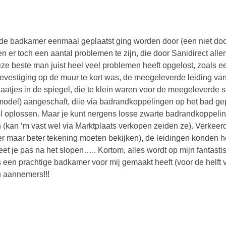
de badkamer eenmaal geplaatst ging worden door (een niet do
n er toch een aantal problemen te zijn, die door Sanidirect all
e beste man juist heel veel problemen heeft opgelost, zoals e
vestiging op de muur te kort was, de meegeleverde leiding va
gaatjes in de spiegel, die te klein waren voor de meegeleverde s
del) aangeschaft, diie via badrandkoppelingen op het bad gep
 oplossen. Maar je kunt nergens losse zwarte badrandkoppeli
kan ‘m vast wel via Marktplaats verkopen zeiden ze). Verkeer
er maar beter tekening moeten bekijken), de leidingen konden 
et je pas na het slopen….. Kortom, alles wordt op mijn fantasti
een prachtige badkamer voor mij gemaakt heeft (voor de helft 
n aannemers!!!