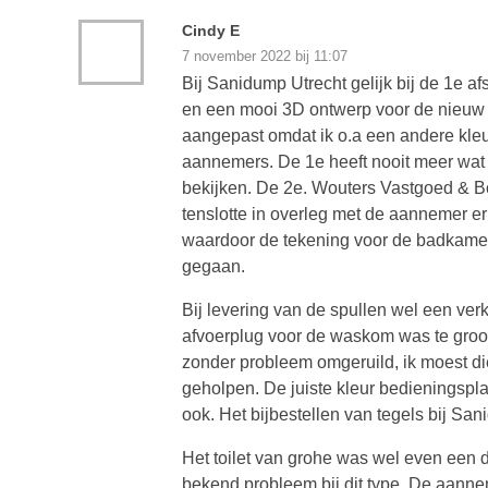
Cindy E
7 november 2022 bij 11:07
Bij Sanidump Utrecht gelijk bij de 1e 
en een mooi 3D ontwerp voor de nieuw 
aangepast omdat ik o.a een andere kle
aannemers. De 1e heeft nooit meer wat
bekijken. De 2e. Wouters Vastgoed & 
tenslotte in overleg met de aannemer e
waardoor de tekening voor de badkamer
gegaan.
Bij levering van de spullen wel een ve
afvoerplug voor de waskom was te groot
zonder probleem omgeruild, ik moest d
geholpen. De juiste kleur bedieningspl
ook. Het bijbestellen van tegels bij Sa
Het toilet van grohe was wel even een d
bekend probleem bij dit type. De aanne