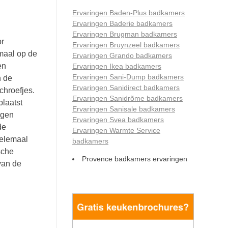
Ervaringen Baden-Plus badkamers
Ervaringen Baderie badkamers
Ervaringen Brugman badkamers
or
Ervaringen Bruynzeel badkamers
emaal op de
Ervaringen Grando badkamers
en
Ervaringen Ikea badkamers
Ervaringen Sani-Dump badkamers
n de
Ervaringen Sanidirect badkamers
chroefjes.
Ervaringen Sanidrõme badkamers
laatst
Ervaringen Sanisale badkamers
ngen
Ervaringen Svea badkamers
de
Ervaringen Warmte Service
helemaal
badkamers
sche
Provence badkamers ervaringen
van de