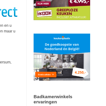
en en u
ken maar u
versum,
Badkamerwinkels
ervaringen