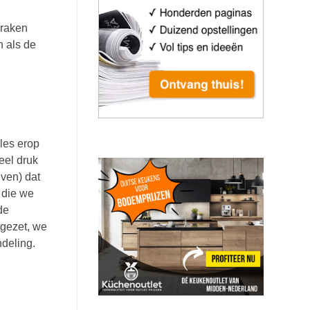
praken
n als de
les erop
eel druk
even) dat
n die we
de
tgezet, we
deling.