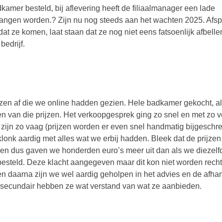
amer besteld, bij aflevering heeft de filiaalmanager een lade
angen worden.? Zijn nu nog steeds aan het wachten 2025. Afs
 ze komen, laat staan dat ze nog niet eens fatsoenlijk afbelle
bedrijf.
zen af die we online hadden gezien. Hele badkamer gekocht, al
n van die prijzen. Het verkoopgesprek ging zo snel en met zo v
gt zijn zo vaag (prijzen worden er even snel handmatig bijgeschr
s klonk aardig met alles wat we erbij hadden. Bleek dat de prijze
en, en dus gaven we honderden euro’s meer uit dan als we diezelf
 besteld. Deze klacht aangegeven maar dit kon niet worden rech
 daarna zijn we wel aardig geholpen in het advies en de afhan
as secundair hebben ze wat verstand van wat ze aanbieden.