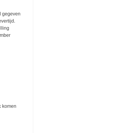
il gegeven
vertijd.
lling
ember
jk komen