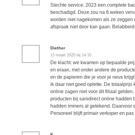
Slechte service. 2023 een complete badk
beschadigd. Deze zou na 6 weken verv
worden niet nagekomen als ze zeggen dat
afspraak niet door kan gaan. Belabberd 
Diether
13 maart 2025 bij 14:15
De klacht: we kwamen op bepaalde prij
en eraan, met onder andere de producte
en de papieren die je voor je neus krij
ik daar niet goed oplette. De totaalprij
online zagen niet voor dit filiaal geld
producten bij sanidirect online hadden
hadden immers al getekend. Daarvoor en
Personeel blijft primair verkoper en p
K.