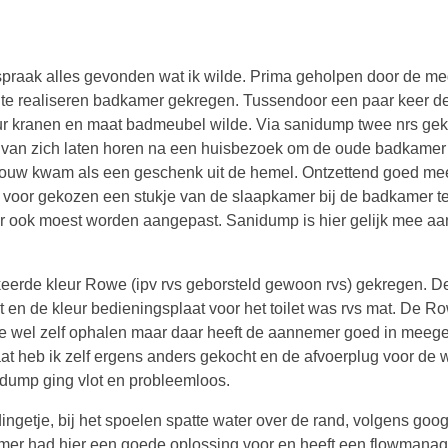
afspraak alles gevonden wat ik wilde. Prima geholpen door de 
te realiseren badkamer gekregen. Tussendoor een paar keer de
ur kranen en maat badmeubel wilde. Via sanidump twee nrs ge
 van zich laten horen na een huisbezoek om de oude badkamer 
Bouw kwam als een geschenk uit de hemel. Ontzettend goed me
r voor gekozen een stukje van de slaapkamer bij de badkamer te
 ook moest worden aangepast. Sanidump is hier gelijk mee aa
rkeerde kleur Rowe (ipv rvs geborsteld gewoon rvs) gekregen. D
 en de kleur bedieningsplaat voor het toilet was rvs mat. De Ro
ie wel zelf ophalen maar daar heeft de aannemer goed in meeg
aat heb ik zelf ergens anders gekocht en de afvoerplug voor de
nidump ging vlot en probleemloos.
ingetje, bij het spoelen spatte water over de rand, volgens goo
mer had hier een goede oplossing voor en heeft een flowmanage