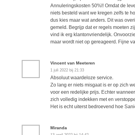
Annuleringskosten 50%!! Omdat de leve
niets besteld want we kregen zelfs te ho
dus kies maar wat anders. Dit was overi
gemeld. Begrijp dat er regels moeten z
vind ik erg klantonvriendelijk. Onvoor
maar wordt niet op gereageerd. Fijne va
Vincent van Meeteren
1 juli 2022 bij 21:33
Absoluut waardeloze service.
Zo lang er niets misgaat is er op zich w
voor een redelijke prijs. Echter wanneer
zich volledig indekken met en verstop
Het is echt uiterst bedroevend hoe Sanid
Miranda
13 april 2022 bij 14:42