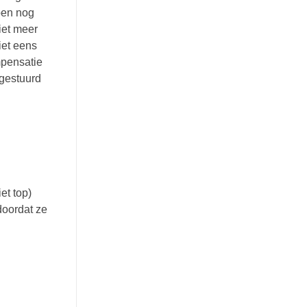
ben nog
iet meer
iet eens
mpensatie
 gestuurd
et top)
doordat ze