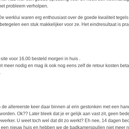
het probleem verholpen.
 werklui waren erg enthousiast over de goede kwaliteit tegels d
tegelen een stuk makkelijker voor ze. Het eindresultaat is pra
site voor 16.00 besteld morgen in huis .
iet meer nodig en mag ik ook nog eens zelf de retour kosten beta
.
ijn de allereerste keer daar binnen al erin gestonken met een ha
orden. Ok?? Later bleek dat je er gelijk aan vast zit, geen bede
rker. U weet toch wel dat dit zo werkt? Eh nee, 14 dagen bed
we een nieuw huis en hebben we de badkamerspullen niet meer n