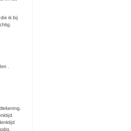
ie ik bij
chtig.
len .
ndtekening.
nktijd.
enktijd
odig.