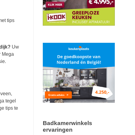
et tips
dijk?
Uw
er Mega
ie.
nveen,
ga tegel
e tips te
Badkamerwinkels
ervaringen