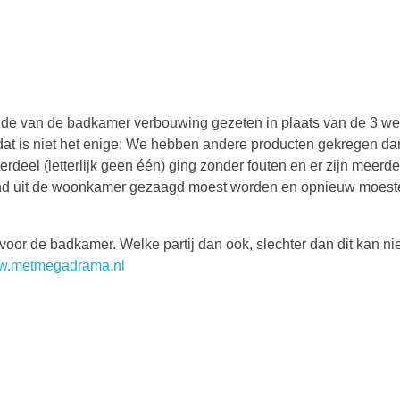
de van de badkamer verbouwing gezeten in plaats van de 3 we
at is niet het enige: We hebben andere producten gekregen da
deel (letterlijk geen één) ging zonder fouten en er zijn meerde
afond uit de woonkamer gezaagd moest worden en opnieuw moes
j voor de badkamer. Welke partij dan ook, slechter dan dit kan ni
ww.metmegadrama.nl