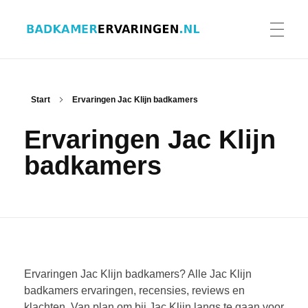
Badkamer ervaringen
Schrijf en lees ervaringen, recensies en reviews | Gratis badkamerbrochures ontvangen
HOME
Start
Ervaringen Jac Klijn badkamers
Ervaringen Jac Klijn
ERVARINGEN BADKAMERS
badkamers
BADKAMERERVARING DELEN
BADKAMERBROCHURES AANVRAGEN
Ervaringen Jac Klijn badkamers? Alle Jac Klijn
badkamers ervaringen, recensies, reviews en
klachten. Van plan om bij Jac Klijn langs te gaan voor
CONTACT