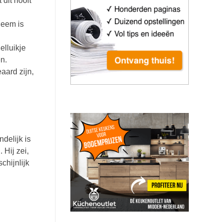
 dit nooit
leem is
elluikje
n.
aard zijn,
ndelijk is
 Hij zei,
chijnlijk