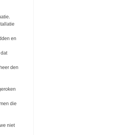
atie.
allatie
adden en
 dat
 heer den
 geroken
omen die
we niet