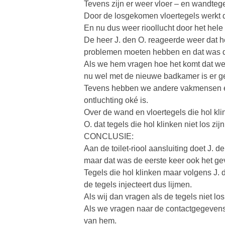
Tevens zijn er weer vloer – en wandteg
Door de losgekomen vloertegels werkt d
En nu dus weer rioollucht door het hele
De heer J. den O. reageerde weer dat he
problemen moeten hebben en dat was du
Als we hem vragen hoe het komt dat w
nu wel met de nieuwe badkamer is er ge
Tevens hebben we andere vakmensen en
ontluchting oké is.
Over de wand en vloertegels die hol kli
O. dat tegels die hol klinken niet los zi
CONCLUSIE:
Aan de toilet-riool aansluiting doet J. de
maar dat was de eerste keer ook het gev
Tegels die hol klinken maar volgens J. d
de tegels injecteert dus lijmen.
Als wij dan vragen als de tegels niet los
Als we vragen naar de contactgegevens v
van hem.