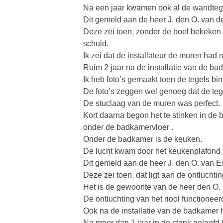
Na een jaar kwamen ook al de wandtege
Dit gemeld aan de heer J. den O. van de
Deze zei toen, zonder de boel bekeken 
schuld.
Ik zei dat de installateur de muren had 
Ruim 2 jaar na de installatie van de ba
Ik heb foto’s gemaakt toen de tegels bi
De foto’s zeggen wel genoeg dat de teg
De stuclaag van de muren was perfect.
Kort daarna begon het te stinken in de 
onder de badkamervloer .
Onder de badkamer is de keuken.
De lucht kwam door het keukenplafond (
Dit gemeld aan de heer J. den O. van E
Deze zei toen, dat ligt aan de ontluchtin
Het is de gewoonte van de heer den O. z
De ontluchting van het riool functione
Ook na de installatie van de badkame
Na meer dan 1 jaar in de stank geleefd t