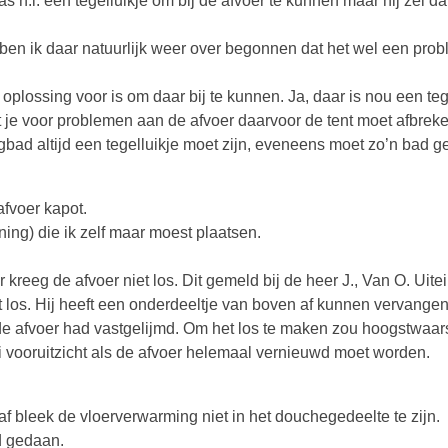
s n.l. een tegelluikje om bij de afvoer te kunnen maar hij zei dat
ben ik daar natuurlijk weer over begonnen dat het wel een prob
 oplossing voor is om daar bij te kunnen. Ja, daar is nou een teg
at je voor problemen aan de afvoer daarvoor de tent moet afbreke
igbad altijd een tegelluikje moet zijn, eveneens moet zo’n bad ge
afvoer kapot.
ning) die ik zelf maar moest plaatsen.
kreeg de afvoer niet los. Dit gemeld bij de heer J., Van O. Uitei
t los. Hij heeft een onderdeeltje van boven af kunnen vervangen.
l de afvoer had vastgelijmd. Om het los te maken zou hoogstwaars
i vooruitzicht als de afvoer helemaal vernieuwd moet worden.
f bleek de vloerverwarming niet in het douchegedeelte te zijn.
rd gedaan.