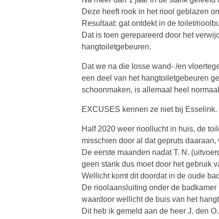
Deze heeft rook in het riool geblazen o
Resultaat: gat ontdekt in de toilet/rioo
Dat is toen gerepareerd door het verwij
hangtoiletgebeuren.
Dat we na die losse wand- /en vloertegel
een deel van het hangtoiletgebeuren g
schoonmaken, is allemaal heel normaal 
EXCUSES kennen ze niet bij Esselink.
Half 2020 weer rioollucht in huis, de to
misschien door al dat gepruts daaraan, 
De eerste maanden nadat T. N. (uitvoe
geen stank dus moet door het gebruik va
Wellicht komt dit doordat in de oude b
De rioolaansluiting onder de badkamer i
waardoor wellicht de buis van het hangto
Dit heb ik gemeld aan de heer J. den O