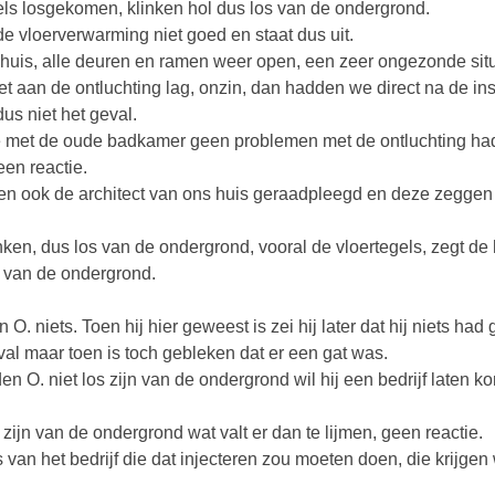
els losgekomen, klinken hol dus los van de ondergrond.
e vloerverwarming niet goed en staat dus uit.
 huis, alle deuren en ramen weer open, een zeer ongezonde situ
t aan de ontluchting lag, onzin, dan hadden we direct na de inst
s niet het geval.
e met de oude badkamer geen problemen met de ontluchting h
en reactie.
 ook de architect van ons huis geraadpleegd en deze zeggen
nken, dus los van de ondergrond, vooral de vloertegels, zegt de
jn van de ondergrond.
n O. niets. Toen hij hier geweest is zei hij later dat hij niets had
al maar toen is toch gebleken dat er een gat was.
en O. niet los zijn van de ondergrond wil hij een bedrijf laten k
 zijn van de ondergrond wat valt er dan te lijmen, geen reactie.
an het bedrijf die dat injecteren zou moeten doen, die krijgen 