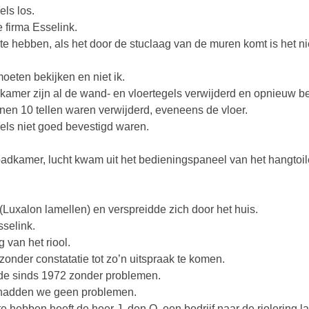
ls los.
 firma Esselink.
te hebben, als het door de stuclaag van de muren komt is het ni
moeten bekijken en niet ik.
dkamer zijn al de wand- en vloertegels verwijderd en opnieuw b
nnen 10 tellen waren verwijderd, eveneens de vloer.
els niet goed bevestigd waren.
badkamer, lucht kwam uit het bedieningspaneel van het hangtoil
Luxalon lamellen) en verspreidde zich door het huis.
sselink.
g van het riool.
onder constatatie tot zo’n uitspraak te komen.
erde sinds 1972 zonder problemen.
r hadden we geen problemen.
e hebben heeft de heer J. den O. een bedrijf naar de riolering la