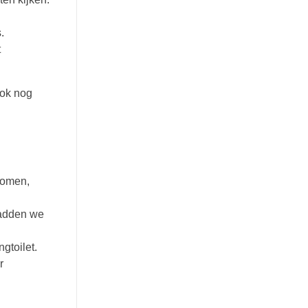
.
t
ook nog
ekomen,
hadden we
gtoilet.
r