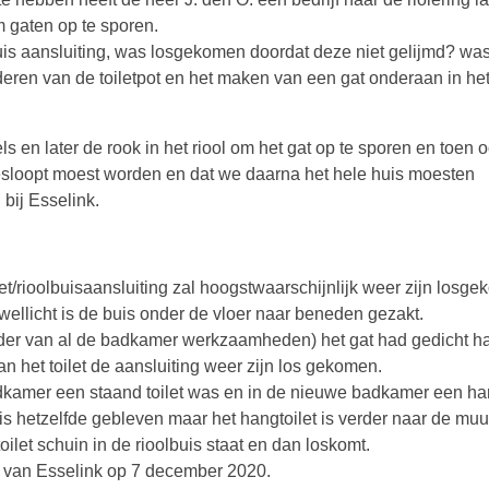
m gaten op te sporen.
lbuis aansluiting, was losgekomen doordat deze niet gelijmd? was
deren van de toiletpot en het maken van een gat onderaan in he
s en later de rook in het riool om het gat op te sporen en toen 
esloopt moest worden en dat we daarna het hele huis moesten
bij Esselink.
ilet/rioolbuisaansluiting zal hoogstwaarschijnlijk weer zijn losg
wellicht is de buis onder de vloer naar beneden gezakt.
rder van al de badkamer werkzaamheden) het gat had gedicht 
n het toilet de aansluiting weer zijn los gekomen.
adkamer een staand toilet was en in de nieuwe badkamer een han
s hetzelfde gebleven maar het hangtoilet is verder naar de muu
ilet schuin in de rioolbuis staat en dan loskomt.
. van Esselink op 7 december 2020.