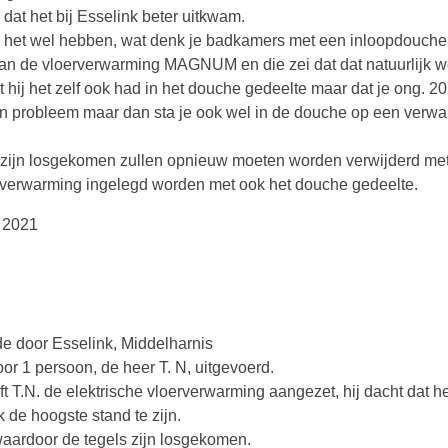
 dat het bij Esselink beter uitkwam.
 het wel hebben, wat denk je badkamers met een inloopdouche
 van de vloerverwarming MAGNUM en die zei dat dat natuurlijk w
t hij het zelf ook had in het douche gedeelte maar dat je ong. 2
een probleem maar dan sta je ook wel in de douche op een verw
r zijn losgekomen zullen opnieuw moeten worden verwijderd me
erverwarming ingelegd worden met ook het douche gedeelte.
s 2021
nde door Esselink, Middelharnis
r 1 persoon, de heer T. N, uitgevoerd.
t T.N. de elektrische vloerverwarming aangezet, hij dacht dat h
e hoogste stand te zijn.
waardoor de tegels zijn losgekomen.