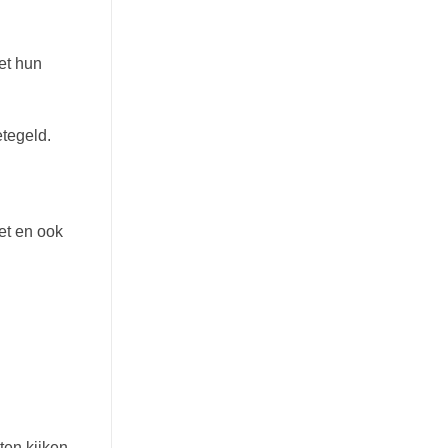
et hun
etegeld.
et en ook
ten kijken.