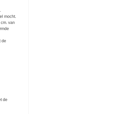
.
el mocht.
0 cm. van
armde
t de
et de