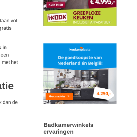
taan vol
gratis
 in
 een
 met het
tie
k dan de
Badkamerwinkels
ervaringen