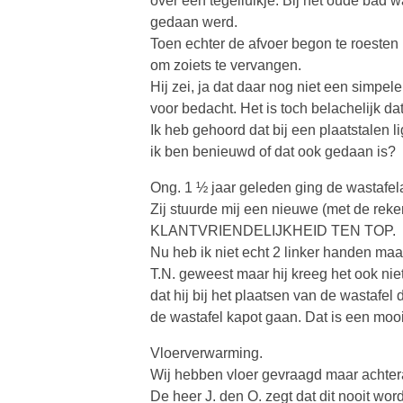
over een tegelluikje. Bij het oude bad wa
gedaan werd.
Toen echter de afvoer begon te roesten 
om zoiets te vervangen.
Hij zei, ja dat daar nog niet een simpele
voor bedacht. Het is toch belachelijk d
Ik heb gehoord dat bij een plaatstalen l
ik ben benieuwd of dat ook gedaan is?
Ong. 1 ½ jaar geleden ging de wastafel
Zij stuurde mij een nieuwe (met de reke
KLANTVRIENDELIJKHEID TEN TOP.
Nu heb ik niet echt 2 linker handen maar 
T.N. geweest maar hij kreeg het ook nie
dat hij bij het plaatsen van de wastafe
de wastafel kapot gaan. Dat is een moo
Vloerverwarming.
Wij hebben vloer gevraagd maar achtera
De heer J. den O. zegt dat dit nooit wo