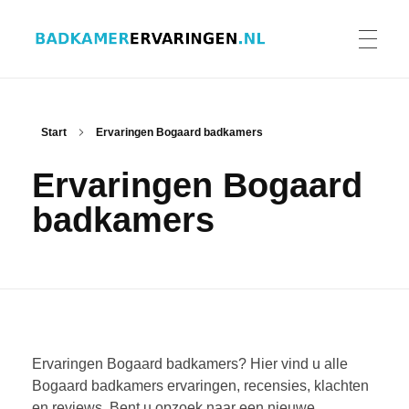
Badkamer ervaringen
Schrijf en lees ervaringen, recensies en reviews | Gratis badkamerbrochures ontvangen
HOME
Start
Ervaringen Bogaard badkamers
Ervaringen Bogaard
ERVARINGEN BADKAMERS
badkamers
BADKAMERERVARING DELEN
BADKAMERBROCHURES AANVRAGEN
Ervaringen Bogaard badkamers? Hier vind u alle
Bogaard badkamers ervaringen, recensies, klachten
en reviews. Bent u opzoek naar een nieuwe
CONTACT