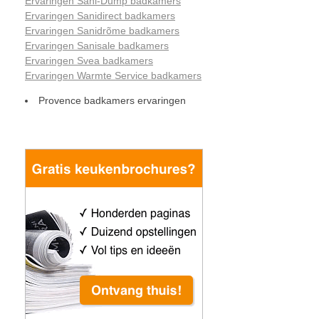
Ervaringen Sani-Dump badkamers
Ervaringen Sanidirect badkamers
Ervaringen Sanidrõme badkamers
Ervaringen Sanisale badkamers
Ervaringen Svea badkamers
Ervaringen Warmte Service badkamers
Provence badkamers ervaringen