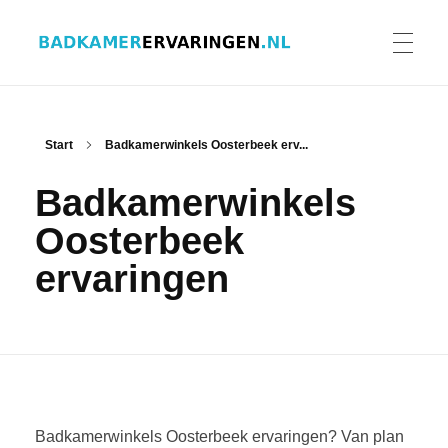
Badkamer ervaringen
Schrijf en lees ervaringen, recensies en reviews | Gratis badkamerbrochures ontvangen
HOME
Start
Badkamerwinkels Oosterbeek erv...
Badkamerwinkels
ERVARINGEN BADKAMERS
Oosterbeek
ervaringen
BADKAMERERVARING DELEN
BADKAMERBROCHURES AANVRAGEN
Badkamerwinkels Oosterbeek ervaringen? Van plan
CONTACT