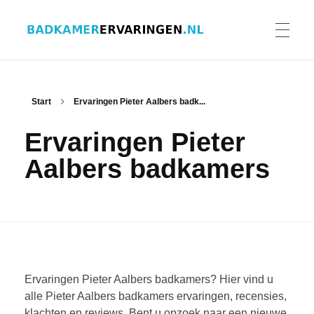
Badkamer ervaringen
Schrijf en lees ervaringen, recensies en reviews | Gratis badkamerbrochures ontvangen
HOME
Start
Ervaringen Pieter Aalbers badk...
Ervaringen Pieter
ERVARINGEN BADKAMERS
Aalbers badkamers
BADKAMERERVARING DELEN
BADKAMERBROCHURES AANVRAGEN
Ervaringen Pieter Aalbers badkamers? Hier vind u
alle Pieter Aalbers badkamers ervaringen, recensies,
klachten en reviews. Bent u opzoek naar een nieuwe
CONTACT