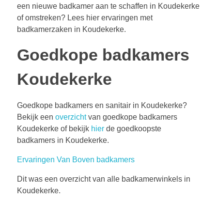
een nieuwe badkamer aan te schaffen in Koudekerke
of omstreken? Lees hier ervaringen met
badkamerzaken in Koudekerke.
Goedkope badkamers
Koudekerke
Goedkope badkamers en sanitair in Koudekerke?
Bekijk een
overzicht
van goedkope badkamers
Koudekerke of bekijk
hier
de goedkoopste
badkamers in Koudekerke.
Ervaringen Van Boven badkamers
Dit was een overzicht van alle badkamerwinkels in
Koudekerke.