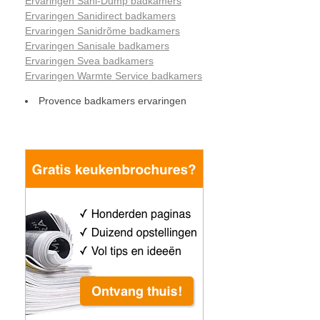
Ervaringen Sani-Dump badkamers
Ervaringen Sanidirect badkamers
Ervaringen Sanidrõme badkamers
Ervaringen Sanisale badkamers
Ervaringen Svea badkamers
Ervaringen Warmte Service badkamers
Provence badkamers ervaringen