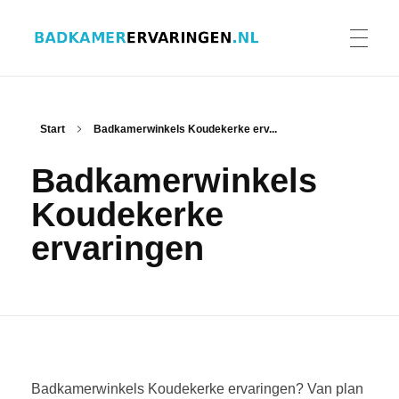
Badkamer ervaringen
Schrijf en lees ervaringen, recensies en reviews | Gratis badkamerbrochures ontvangen
HOME
Start
Badkamerwinkels Koudekerke erv...
Badkamerwinkels
ERVARINGEN BADKAMERS
Koudekerke
ervaringen
BADKAMERERVARING DELEN
BADKAMERBROCHURES AANVRAGEN
Badkamerwinkels Koudekerke ervaringen? Van plan
CONTACT