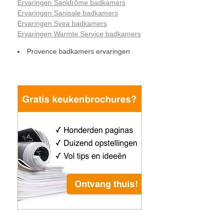
Ervaringen Sanidrõme badkamers
Ervaringen Sanisale badkamers
Ervaringen Svea badkamers
Ervaringen Warmte Service badkamers
Provence badkamers ervaringen