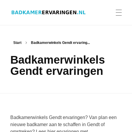
Badkamer ervaringen
Schrijf en lees ervaringen, recensies en reviews | Gratis badkamerbrochures ontvangen
HOME
Start
Badkamerwinkels Gendt ervaring...
Badkamerwinkels
ERVARINGEN BADKAMERS
Gendt ervaringen
BADKAMERERVARING DELEN
BADKAMERBROCHURES AANVRAGEN
Badkamerwinkels Gendt ervaringen? Van plan een
nieuwe badkamer aan te schaffen in Gendt of
omstreken? Lees hier ervaringen met
CONTACT