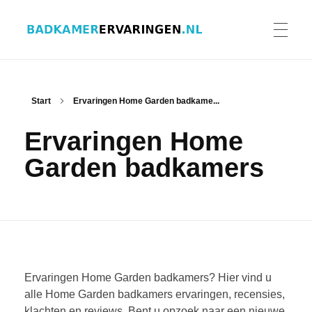
Badkamer ervaringen
Schrijf en lees ervaringen, recensies en reviews | Gratis badkamerbrochures ontvangen
HOME
Start
Ervaringen Home Garden badkame...
Ervaringen Home
ERVARINGEN BADKAMERS
Garden badkamers
BADKAMERERVARING DELEN
BADKAMERBROCHURES AANVRAGEN
Ervaringen Home Garden badkamers? Hier vind u
alle Home Garden badkamers ervaringen, recensies,
klachten en reviews. Bent u opzoek naar een nieuwe
CONTACT