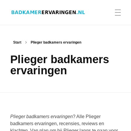
Badkamer ervaringen
Schrijf en lees ervaringen, recensies en reviews | Gratis badkamerbrochures ontvangen
HOME
Start
Plieger badkamers ervaringen
Plieger badkamers
ERVARINGEN BADKAMERS
ervaringen
BADKAMERERVARING DELEN
BADKAMERBROCHURES AANVRAGEN
Plieger badkamers ervaringen
? Alle Plieger
badkamers ervaringen, recensies, reviews en
klachten. Van plan om bij Plieger langs te gaan voor
CONTACT