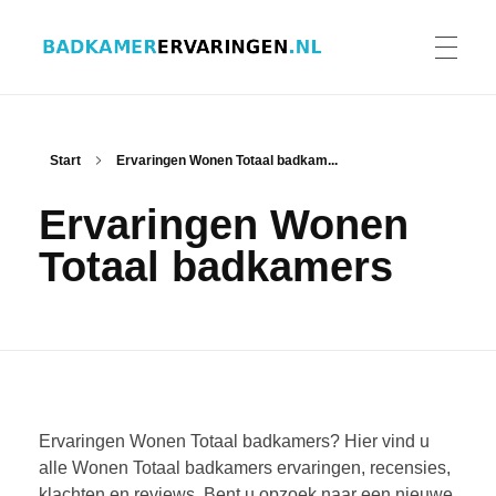
Badkamer ervaringen
Schrijf en lees ervaringen, recensies en reviews | Gratis badkamerbrochures ontvangen
HOME
Start
Ervaringen Wonen Totaal badkam...
Ervaringen Wonen
ERVARINGEN BADKAMERS
Totaal badkamers
BADKAMERERVARING DELEN
BADKAMERBROCHURES AANVRAGEN
Ervaringen Wonen Totaal badkamers? Hier vind u
alle Wonen Totaal badkamers ervaringen, recensies,
klachten en reviews. Bent u opzoek naar een nieuwe
CONTACT