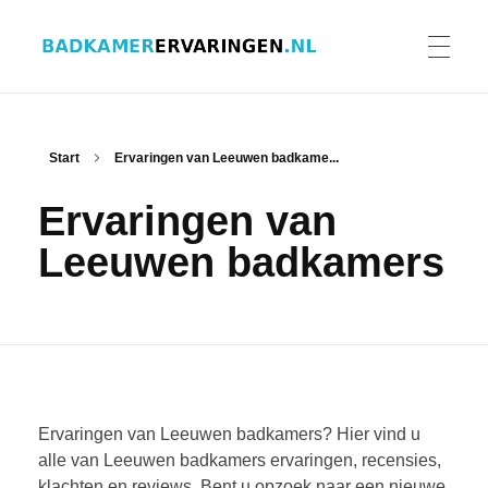
Badkamer ervaringen
Schrijf en lees ervaringen, recensies en reviews | Gratis badkamerbrochures ontvangen
HOME
Start
Ervaringen van Leeuwen badkame...
Ervaringen van
ERVARINGEN BADKAMERS
Leeuwen badkamers
BADKAMERERVARING DELEN
BADKAMERBROCHURES AANVRAGEN
Ervaringen van Leeuwen badkamers? Hier vind u
alle van Leeuwen badkamers ervaringen, recensies,
klachten en reviews. Bent u opzoek naar een nieuwe
CONTACT