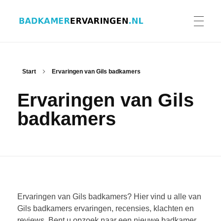
Badkamer ervaringen
Schrijf en lees ervaringen, recensies en reviews | Gratis badkamerbrochures ontvangen
HOME
Start
Ervaringen van Gils badkamers
Ervaringen van Gils
ERVARINGEN BADKAMERS
badkamers
BADKAMERERVARING DELEN
BADKAMERBROCHURES AANVRAGEN
Ervaringen van Gils badkamers? Hier vind u alle van
Gils badkamers ervaringen, recensies, klachten en
reviews. Bent u opzoek naar een nieuwe badkamer
CONTACT