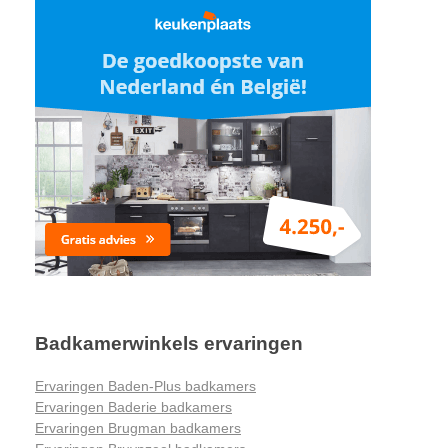
Badkamerwinkels ervaringen
Ervaringen Baden-Plus badkamers
Ervaringen Baderie badkamers
Ervaringen Brugman badkamers