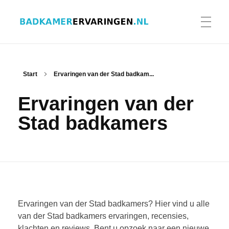
Badkamer ervaringen
Schrijf en lees ervaringen, recensies en reviews | Gratis badkamerbrochures ontvangen
HOME
Start
Ervaringen van der Stad badkam...
Ervaringen van der
ERVARINGEN BADKAMERS
Stad badkamers
BADKAMERERVARING DELEN
BADKAMERBROCHURES AANVRAGEN
Ervaringen van der Stad badkamers? Hier vind u alle
van der Stad badkamers ervaringen, recensies,
klachten en reviews. Bent u opzoek naar een nieuwe
CONTACT