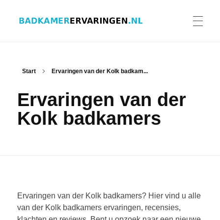
Badkamer ervaringen
Schrijf en lees ervaringen, recensies en reviews | Gratis badkamerbrochures ontvangen
HOME
Start
Ervaringen van der Kolk badkam...
Ervaringen van der
ERVARINGEN BADKAMERS
Kolk badkamers
BADKAMERERVARING DELEN
BADKAMERBROCHURES AANVRAGEN
Ervaringen van der Kolk badkamers? Hier vind u alle
van der Kolk badkamers ervaringen, recensies,
klachten en reviews. Bent u opzoek naar een nieuwe
CONTACT