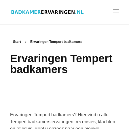
Badkamer ervaringen
Schrijf en lees ervaringen, recensies en reviews | Gratis badkamerbrochures ontvangen
HOME
Start
Ervaringen Tempert badkamers
Ervaringen Tempert
ERVARINGEN BADKAMERS
badkamers
BADKAMERERVARING DELEN
BADKAMERBROCHURES AANVRAGEN
Ervaringen Tempert badkamers? Hier vind u alle
Tempert badkamers ervaringen, recensies, klachten
en reviews. Bent u opzoek naar een nieuwe
CONTACT