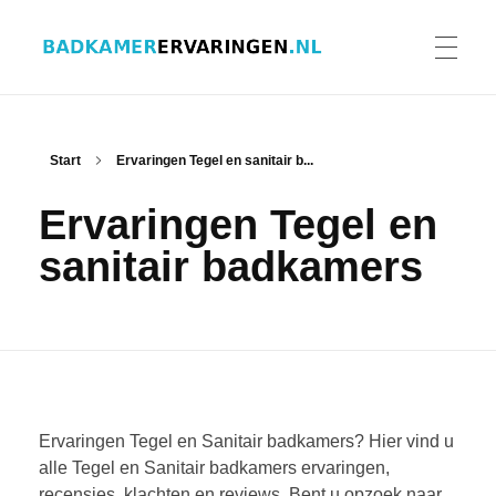
Badkamer ervaringen
Schrijf en lees ervaringen, recensies en reviews | Gratis badkamerbrochures ontvangen
HOME
Start
Ervaringen Tegel en sanitair b...
Ervaringen Tegel en
ERVARINGEN BADKAMERS
sanitair badkamers
BADKAMERERVARING DELEN
BADKAMERBROCHURES AANVRAGEN
Ervaringen Tegel en Sanitair badkamers? Hier vind u
alle Tegel en Sanitair badkamers ervaringen,
recensies, klachten en reviews. Bent u opzoek naar
CONTACT