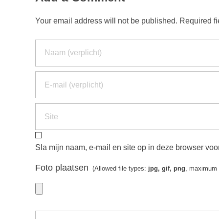
Your email address will not be published. Required f
Sla mijn naam, e-mail en site op in deze browser voor
Foto plaatsen
(Allowed file types:
jpg, gif, png
, maximum f