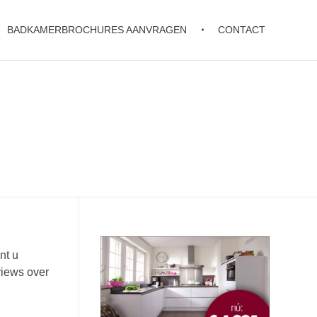
BADKAMERBROCHURES AANVRAGEN
CONTACT
nt u
views over