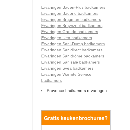
Ervaringen Baden-Plus badkamers
Ervaringen Baderie badkamers
Ervaringen Brugman badkamers
Ervaringen Bruynzeel badkamers
Ervaringen Grando badkamers
Ervaringen Ikea badkamers
Ervaringen Sani-Dump badkamers
Ervaringen Sanidirect badkamers
Ervaringen Sanidrõme badkamers
Ervaringen Sanisale badkamers
Ervaringen Svea badkamers
Ervaringen Warmte Service
badkamers
Provence badkamers ervaringen