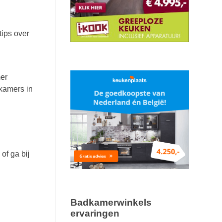
ips over
er
dkamers in
of ga bij
Badkamerwinkels
ervaringen