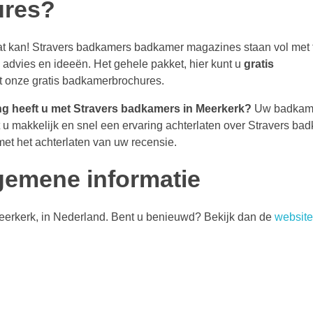
ures?
t kan! Stravers badkamers badkamer magazines staan vol met t
advies en ideeën. Het gehele pakket, hier kunt u
gratis
t onze gratis badkamerbrochures.
ng heeft u met Stravers badkamers in Meerkerk?
Uw badkam
 u makkelijk en snel een ervaring achterlaten over Stravers ba
et het achterlaten van uw recensie.
gemene informatie
 Meerkerk, in Nederland. Bent u benieuwd? Bekijk dan de
website