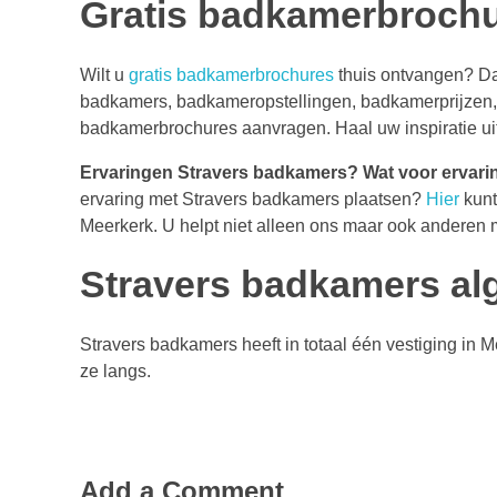
Gratis badkamerbroch
Wilt u
gratis badkamerbrochures
thuis ontvangen? Da
badkamers, badkameropstellingen, badkamerprijzen, 
badkamerbrochures aanvragen. Haal uw inspiratie ui
Ervaringen Stravers badkamers?
Wat voor ervari
ervaring met Stravers badkamers plaatsen?
Hier
kunt
Meerkerk. U helpt niet alleen ons maar ook anderen m
Stravers badkamers al
Stravers badkamers heeft in totaal één vestiging in
ze langs.
Add a Comment