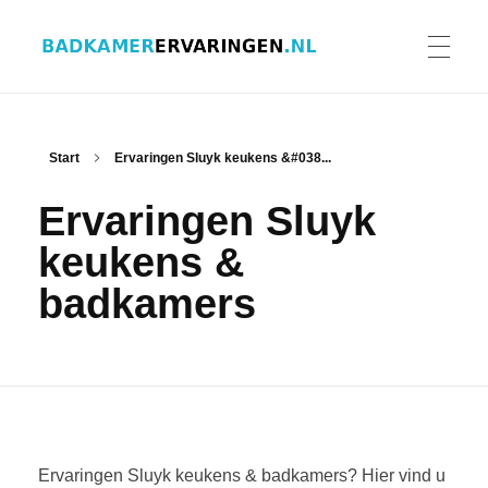
Badkamer ervaringen
Schrijf en lees ervaringen, recensies en reviews | Gratis badkamerbrochures ontvangen
HOME
Start
Ervaringen Sluyk keukens &#038...
Ervaringen Sluyk
ERVARINGEN BADKAMERS
keukens &
badkamers
BADKAMERERVARING DELEN
BADKAMERBROCHURES AANVRAGEN
Ervaringen Sluyk keukens & badkamers? Hier vind u
CONTACT