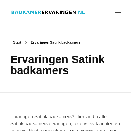
Badkamer ervaringen
Schrijf en lees ervaringen, recensies en reviews | Gratis badkamerbrochures ontvangen
HOME
Start
Ervaringen Satink badkamers
Ervaringen Satink
ERVARINGEN BADKAMERS
badkamers
BADKAMERERVARING DELEN
BADKAMERBROCHURES AANVRAGEN
Ervaringen Satink badkamers? Hier vind u alle
Satink badkamers ervaringen, recensies, klachten en
reviews. Bent u opzoek naar een nieuwe badkamer
CONTACT