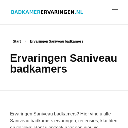
Badkamer ervaringen
Schrijf en lees ervaringen, recensies en reviews | Gratis badkamerbrochures ontvangen
HOME
Start
Ervaringen Saniveau badkamers
Ervaringen Saniveau
ERVARINGEN BADKAMERS
badkamers
BADKAMERERVARING DELEN
BADKAMERBROCHURES AANVRAGEN
Ervaringen Saniveau badkamers? Hier vind u alle
Saniveau badkamers ervaringen, recensies, klachten
en reviews. Bent u opzoek naar een nieuwe
CONTACT