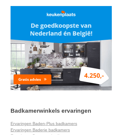
Badkamerwinkels ervaringen
Ervaringen Baden-Plus badkamers
Ervaringen Baderie badkamers