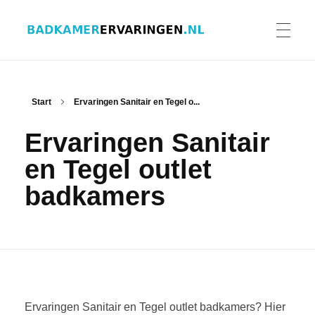
Badkamer ervaringen
Schrijf en lees ervaringen, recensies en reviews | Gratis badkamerbrochures ontvangen
HOME
Start
Ervaringen Sanitair en Tegel o...
Ervaringen Sanitair
ERVARINGEN BADKAMERS
en Tegel outlet
badkamers
BADKAMERERVARING DELEN
BADKAMERBROCHURES AANVRAGEN
Ervaringen Sanitair en Tegel outlet badkamers? Hier
CONTACT