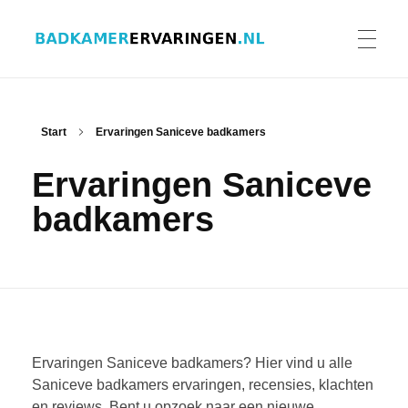
Badkamer ervaringen
Schrijf en lees ervaringen, recensies en reviews | Gratis badkamerbrochures ontvangen
HOME
Start
Ervaringen Saniceve badkamers
Ervaringen Saniceve
ERVARINGEN BADKAMERS
badkamers
BADKAMERERVARING DELEN
BADKAMERBROCHURES AANVRAGEN
Ervaringen Saniceve badkamers? Hier vind u alle
Saniceve badkamers ervaringen, recensies, klachten
en reviews. Bent u opzoek naar een nieuwe
CONTACT