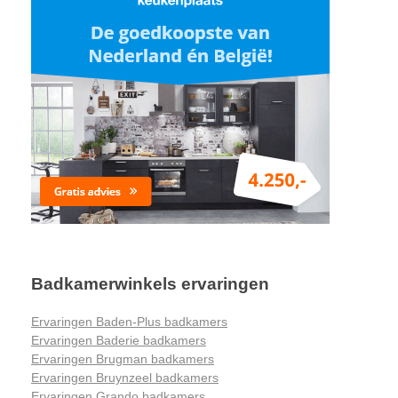
Badkamerwinkels ervaringen
Ervaringen Baden-Plus badkamers
Ervaringen Baderie badkamers
Ervaringen Brugman badkamers
Ervaringen Bruynzeel badkamers
Ervaringen Grando badkamers