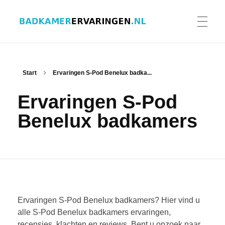
Badkamer ervaringen
Schrijf en lees ervaringen, recensies en reviews | Gratis badkamerbrochures ontvangen
HOME
Start
Ervaringen S-Pod Benelux badka...
Ervaringen S-Pod
ERVARINGEN BADKAMERS
Benelux badkamers
BADKAMERERVARING DELEN
BADKAMERBROCHURES AANVRAGEN
Ervaringen S-Pod Benelux badkamers? Hier vind u
alle S-Pod Benelux badkamers ervaringen,
recensies, klachten en reviews. Bent u opzoek naar
CONTACT