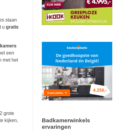
es staan
t u
gratis
adkamers
nel een
n met het
2 grote
Badkamerwinkels
e kijken,
ervaringen