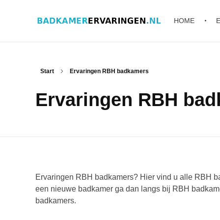
HOME
Badkamer ervaringen
Schrijf en lees ervaringen, recensies en reviews | Gratis badkamerbrochures ontvangen
Start
Ervaringen RBH badkamers
Ervaringen RBH bad
Ervaringen RBH badkamers? Hier vind u alle RBH bad
een nieuwe badkamer ga dan langs bij RBH badkame
badkamers.