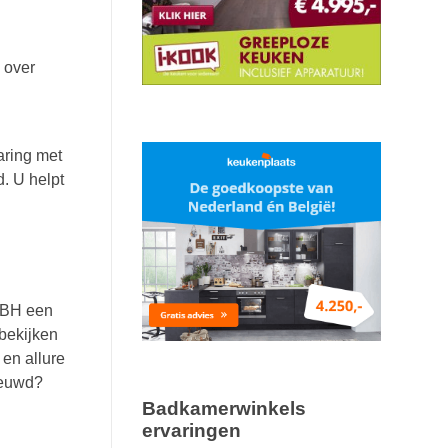
 over
ring met
. U helpt
 RBH een
bekijken
en allure
nieuwd?
Badkamerwinkels
ervaringen