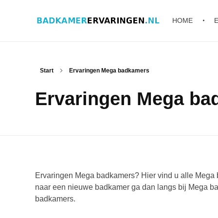
HOME
Badkamer ervaringen
Schrijf en lees ervaringen, recensies en reviews | Gratis badkamerbrochures ontvangen
Start
Ervaringen Mega badkamers
Ervaringen Mega ba
Ervaringen Mega badkamers? Hier vind u alle Mega b
naar een nieuwe badkamer ga dan langs bij Mega ba
badkamers.