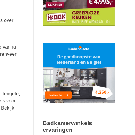
s over
rvaring
erenveen.
 Hengelo,
rs voor
 Bekijk
Badkamerwinkels
ervaringen