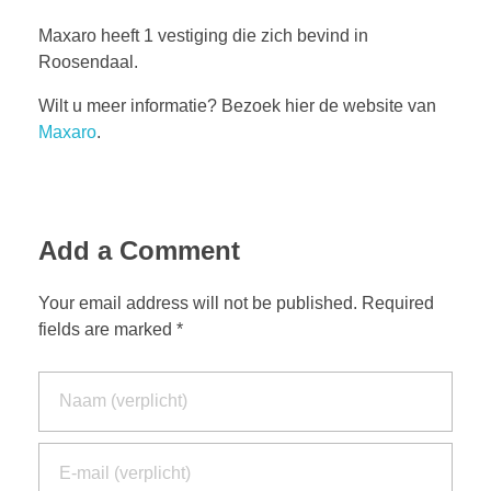
Maxaro heeft 1 vestiging die zich bevind in
Roosendaal.
Wilt u meer informatie? Bezoek hier de website van
Maxaro
.
Add a Comment
Your email address will not be published. Required
fields are marked *