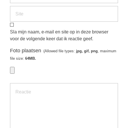
Sla mijn naam, e-mail en site op in deze browser
voor de volgende keer dat ik reactie geef.
Foto plaatsen
(Allowed file types:
jpg, gif, png
, maximum
file size:
64MB.