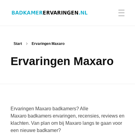
Badkamer ervaringen
Schrijf en lees ervaringen, recensies en reviews | Gratis badkamerbrochures ontvangen
HOME
Start
Ervaringen Maxaro
Ervaringen Maxaro
ERVARINGEN BADKAMERS
BADKAMERERVARING DELEN
Ervaringen Maxaro badkamers? Alle
BADKAMERBROCHURES AANVRAGEN
Maxaro badkamers ervaringen, recensies, reviews en
klachten. Van plan om bij Maxaro langs te gaan voor
een nieuwe badkamer?
CONTACT