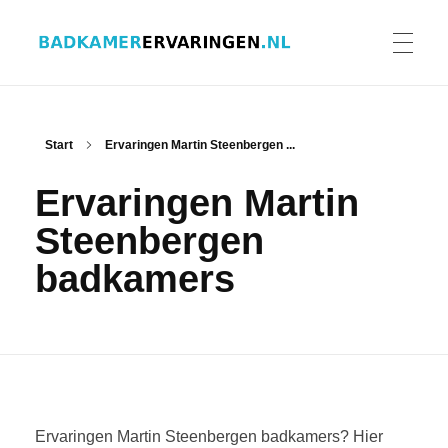
Badkamer ervaringen
Schrijf en lees ervaringen, recensies en reviews | Gratis badkamerbrochures ontvangen
HOME
Start
Ervaringen Martin Steenbergen ...
Ervaringen Martin
ERVARINGEN BADKAMERS
Steenbergen
badkamers
BADKAMERERVARING DELEN
BADKAMERBROCHURES AANVRAGEN
Ervaringen Martin Steenbergen badkamers? Hier
CONTACT