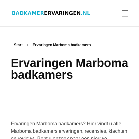
Badkamer ervaringen
Schrijf en lees ervaringen, recensies en reviews | Gratis badkamerbrochures ontvangen
HOME
Start
Ervaringen Marboma badkamers
Ervaringen Marboma
ERVARINGEN BADKAMERS
badkamers
BADKAMERERVARING DELEN
BADKAMERBROCHURES AANVRAGEN
Ervaringen Marboma badkamers? Hier vindt u alle
Marboma badkamers ervaringen, recensies, klachten
en reviews. Bent u opzoek naar een nieuwe
CONTACT