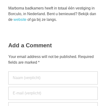
Marboma badkamers heeft in totaal één vestiging in
Borculo, in Nederland. Bent u benieuwd? Bekijk dan
de
website
of ga bij ze langs.
Add a Comment
Your email address will not be published. Required
fields are marked *