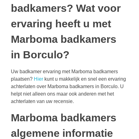
badkamers?
Wat voor
ervaring heeft u met
Marboma badkamers
in Borculo?
Uw badkamer ervaring met Marboma badkamers
plaatsen?
Hier
kunt u makkelijk en snel een ervaring
achterlaten over Marboma badkamers in Borculo. U
helpt niet alleen ons maar ook anderen met het
achterlaten van uw recensie.
Marboma badkamers
algemene informatie