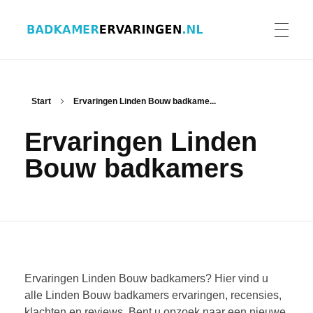
Badkamer ervaringen
Schrijf en lees ervaringen, recensies en reviews | Gratis badkamerbrochures ontvangen
HOME
Start
Ervaringen Linden Bouw badkame...
Ervaringen Linden
ERVARINGEN BADKAMERS
Bouw badkamers
BADKAMERERVARING DELEN
BADKAMERBROCHURES AANVRAGEN
Ervaringen Linden Bouw badkamers? Hier vind u
alle Linden Bouw badkamers ervaringen, recensies,
klachten en reviews. Bent u opzoek naar een nieuwe
CONTACT