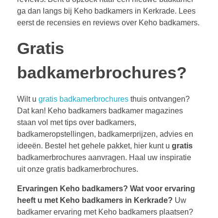
ga dan langs bij Keho badkamers in Kerkrade. Lees
eerst de recensies en reviews over Keho badkamers.
Gratis
badkamerbrochures?
Wilt u
gratis badkamerbrochures
thuis ontvangen?
Dat kan! Keho badkamers badkamer magazines
staan vol met tips over badkamers,
badkameropstellingen, badkamerprijzen, advies en
ideeën. Bestel het gehele pakket, hier kunt u
gratis
badkamerbrochures aanvragen. Haal uw inspiratie
uit onze gratis badkamerbrochures.
Ervaringen Keho badkamers?
Wat voor ervaring
heeft u met Keho badkamers in Kerkrade?
Uw
badkamer ervaring met Keho badkamers plaatsen?