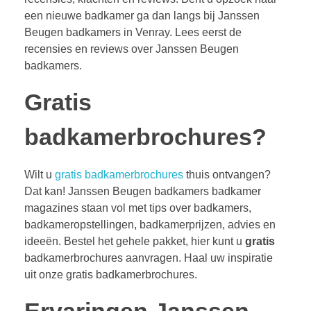
een nieuwe badkamer ga dan langs bij Janssen
Beugen badkamers in Venray. Lees eerst de
recensies en reviews over Janssen Beugen
badkamers.
Gratis
badkamerbrochures?
Wilt u
gratis badkamerbrochures
thuis ontvangen?
Dat kan! Janssen Beugen badkamers badkamer
magazines staan vol met tips over badkamers,
badkameropstellingen, badkamerprijzen, advies en
ideeën. Bestel het gehele pakket, hier kunt u
gratis
badkamerbrochures aanvragen. Haal uw inspiratie
uit onze gratis badkamerbrochures.