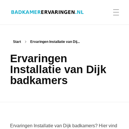
Badkamer ervaringen
Schrijf en lees ervaringen, recensies en reviews | Gratis badkamerbrochures ontvangen
HOME
Start
Ervaringen Installatie van Dij...
Ervaringen
ERVARINGEN BADKAMERS
Installatie van Dijk
badkamers
BADKAMERERVARING DELEN
BADKAMERBROCHURES AANVRAGEN
Ervaringen Installatie van Dijk badkamers? Hier vind
CONTACT