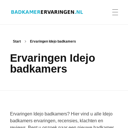
Badkamer ervaringen
Schrijf en lees ervaringen, recensies en reviews | Gratis badkamerbrochures ontvangen
HOME
Start
Ervaringen Idejo badkamers
Ervaringen Idejo
ERVARINGEN BADKAMERS
badkamers
BADKAMERERVARING DELEN
BADKAMERBROCHURES AANVRAGEN
Ervaringen Idejo badkamers? Hier vind u alle Idejo
badkamers ervaringen, recensies, klachten en
reviews. Bent u opzoek naar een nieuwe badkamer
CONTACT