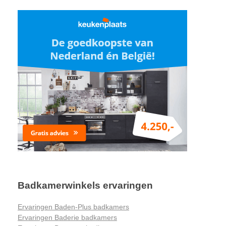
Badkamerwinkels ervaringen
Ervaringen Baden-Plus badkamers
Ervaringen Baderie badkamers