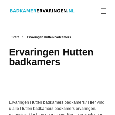
Badkamer ervaringen
Schrijf en lees ervaringen, recensies en reviews | Gratis badkamerbrochures ontvangen
HOME
Start
Ervaringen Hutten badkamers
Ervaringen Hutten
ERVARINGEN BADKAMERS
badkamers
BADKAMERERVARING DELEN
BADKAMERBROCHURES AANVRAGEN
Ervaringen Hutten badkamers badkamers? Hier vind
u alle Hutten badkamers badkamers ervaringen,
recensies, klachten en reviews. Bent u opzoek naar
CONTACT