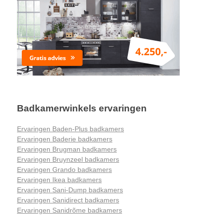
Badkamerwinkels ervaringen
Ervaringen Baden-Plus badkamers
Ervaringen Baderie badkamers
Ervaringen Brugman badkamers
Ervaringen Bruynzeel badkamers
Ervaringen Grando badkamers
Ervaringen Ikea badkamers
Ervaringen Sani-Dump badkamers
Ervaringen Sanidirect badkamers
Ervaringen Sanidrõme badkamers