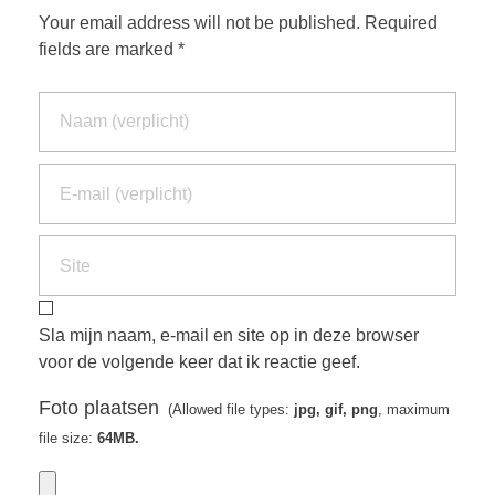
Your email address will not be published. Required
fields are marked *
Sla mijn naam, e-mail en site op in deze browser
voor de volgende keer dat ik reactie geef.
Foto plaatsen
(Allowed file types:
jpg, gif, png
, maximum
file size:
64MB.