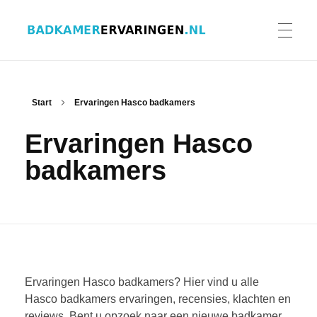
Badkamer ervaringen
Schrijf en lees ervaringen, recensies en reviews | Gratis badkamerbrochures ontvangen
HOME
Start
Ervaringen Hasco badkamers
Ervaringen Hasco
ERVARINGEN BADKAMERS
badkamers
BADKAMERERVARING DELEN
BADKAMERBROCHURES AANVRAGEN
Ervaringen Hasco badkamers? Hier vind u alle
Hasco badkamers ervaringen, recensies, klachten en
reviews. Bent u opzoek naar een nieuwe badkamer
CONTACT