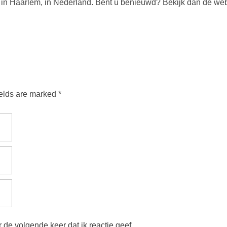
 in Haarlem, in Nederland. Bent u benieuwd? Bekijk dan de web
ields are marked *
 de volgende keer dat ik reactie geef.