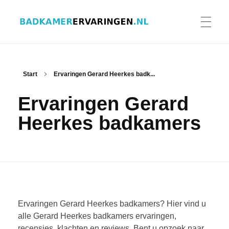
Badkamer ervaringen
Schrijf en lees ervaringen, recensies en reviews | Gratis badkamerbrochures ontvangen
HOME
Start
Ervaringen Gerard Heerkes badk...
Ervaringen Gerard
ERVARINGEN BADKAMERS
Heerkes badkamers
BADKAMERERVARING DELEN
BADKAMERBROCHURES AANVRAGEN
Ervaringen Gerard Heerkes badkamers? Hier vind u
alle Gerard Heerkes badkamers ervaringen,
recensies, klachten en reviews. Bent u opzoek naar
CONTACT