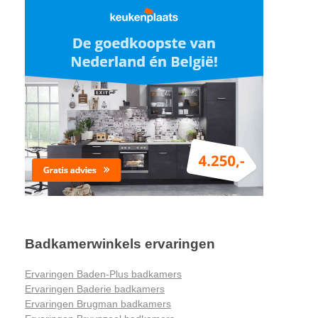
Badkamerwinkels ervaringen
Ervaringen Baden-Plus badkamers
Ervaringen Baderie badkamers
Ervaringen Brugman badkamers