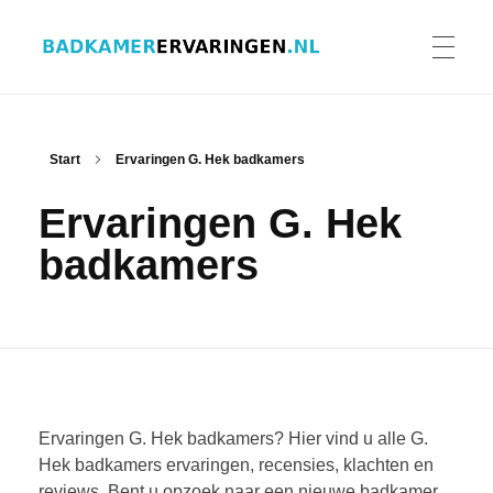
Badkamer ervaringen
Schrijf en lees ervaringen, recensies en reviews | Gratis badkamerbrochures ontvangen
HOME
Start
Ervaringen G. Hek badkamers
Ervaringen G. Hek
ERVARINGEN BADKAMERS
badkamers
BADKAMERERVARING DELEN
BADKAMERBROCHURES AANVRAGEN
Ervaringen G. Hek badkamers? Hier vind u alle G.
Hek badkamers ervaringen, recensies, klachten en
reviews. Bent u opzoek naar een nieuwe badkamer
CONTACT