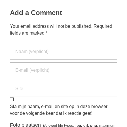
Add a Comment
Your email address will not be published. Required
fields are marked *
Sla mijn naam, e-mail en site op in deze browser
voor de volgende keer dat ik reactie geef.
Foto plaatsen
(Allowed file types:
jpg, gif, png
, maximum