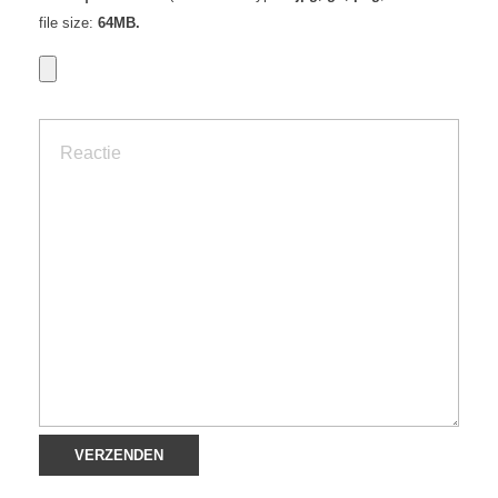
file size:
64MB.