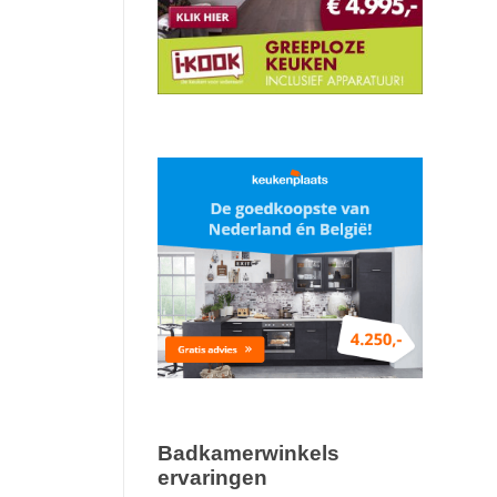
Badkamerwinkels
ervaringen