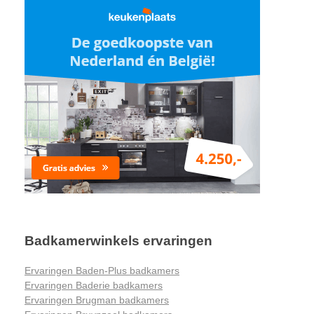
Badkamerwinkels ervaringen
Ervaringen Baden-Plus badkamers
Ervaringen Baderie badkamers
Ervaringen Brugman badkamers