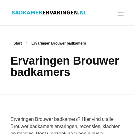
Badkamer ervaringen
Schrijf en lees ervaringen, recensies en reviews | Gratis badkamerbrochures ontvangen
HOME
Start
Ervaringen Brouwer badkamers
Ervaringen Brouwer
ERVARINGEN BADKAMERS
badkamers
BADKAMERERVARING DELEN
BADKAMERBROCHURES AANVRAGEN
Ervaringen Brouwer badkamers? Hier vind u alle
Brouwer badkamers ervaringen, recensies, klachten
en reviews. Bent u opzoek naar een nieuwe
CONTACT